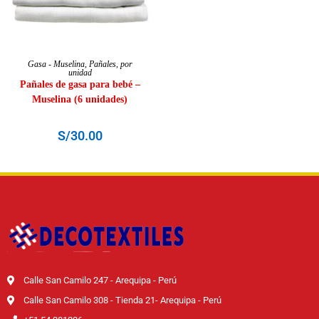
AÑADIR AL CARRITO
Gasa - Muselina
,
Pañales
,
por
unidad
Pañales de gasa para bebé –
Muselina (6 unidades)
S/
30.00
Calle San Camilo 247 - Arequipa - Perú
Calle San Camilo 308 - Tienda 21- Arequipa - Perú