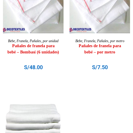
AÑADIR AL CARRITO
AÑADIR AL CARRITO
Bebe
,
Franela
,
Pañales
,
por unidad
Bebe
,
Franela
,
Pañales
,
por metro
Pañales de franela para
Pañales de franela para
bebé – Bombasí (6 unidades)
bebé – por metro
S/
48.00
S/
7.50