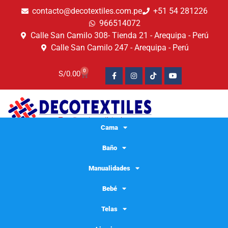
contacto@decotextiles.com.pe
+51 54 281226
966514072
Calle San Camilo 308- Tienda 21 - Arequipa - Perú
Calle San Camilo 247 - Arequipa - Perú​
0
S/
0.00
Cama
Baño
Manualidades
Bebé
Telas
pañales