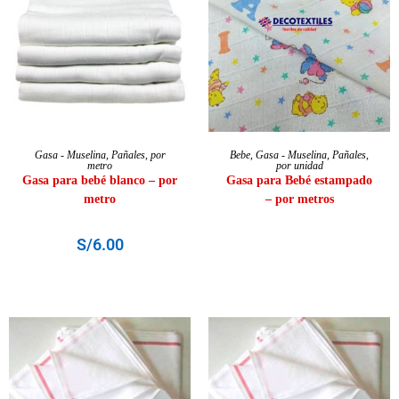
AÑADIR AL CARRITO
LEER MÁS
Gasa - Muselina
,
Pañales
,
por
Bebe
,
Gasa - Muselina
,
Pañales
,
metro
por unidad
Gasa para bebé blanco – por
Gasa para Bebé estampado
metro
– por metros
S/
6.00