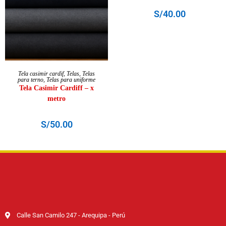
S/
40.00
AÑADIR AL CARRITO
Tela casimir cardif
,
Telas
,
Telas
para terno
,
Telas para uniforme
Tela Casimir Cardiff – x
metro
S/
50.00
Calle San Camilo 247 - Arequipa - Perú