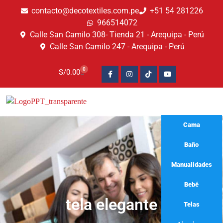
contacto@decotextiles.com.pe
+51 54 281226
966514072
Calle San Camilo 308- Tienda 21 - Arequipa - Perú
Calle San Camilo 247 - Arequipa - Perú​
0
S/
0.00
Cama
Baño
Manualidades
Bebé
tela elegante
Telas