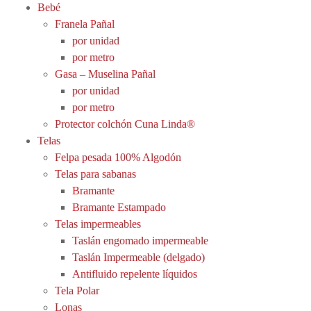
Bebé
Franela Pañal
por unidad
por metro
Gasa – Muselina Pañal
por unidad
por metro
Protector colchón Cuna Linda®
Telas
Felpa pesada 100% Algodón
Telas para sabanas
Bramante
Bramante Estampado
Telas impermeables
Taslán engomado impermeable
Taslán Impermeable (delgado)
Antifluido repelente líquidos
Tela Polar
Lonas