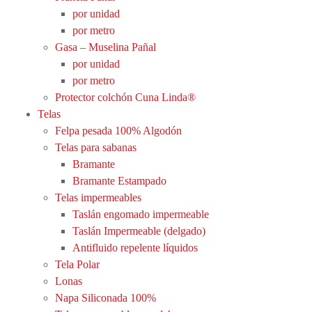
por unidad
por metro
Gasa – Muselina Pañal
por unidad
por metro
Protector colchón Cuna Linda®
Telas
Felpa pesada 100% Algodón
Telas para sabanas
Bramante
Bramante Estampado
Telas impermeables
Taslán engomado impermeable
Taslán Impermeable (delgado)
Antifluido repelente líquidos
Tela Polar
Lonas
Napa Siliconada 100%