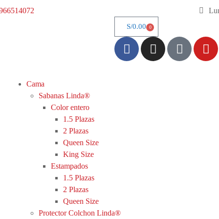
966514072
Lun
S/
0.00
0
Cama
Sabanas Linda®
Color entero
1.5 Plazas
2 Plazas
Queen Size
King Size
Estampados
1.5 Plazas
2 Plazas
Queen Size
Protector Colchon Linda®