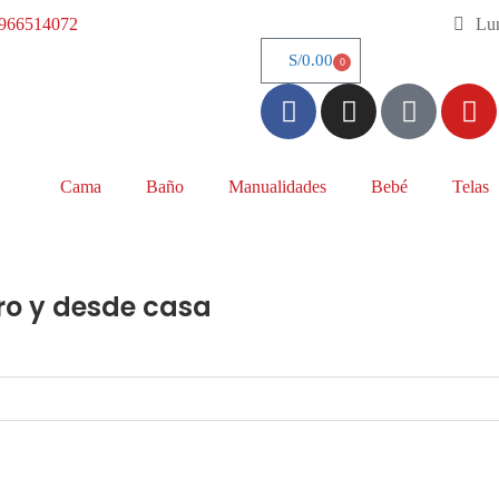
966514072
Lun
S/
0.00
0
Cama
Baño
Manualidades
Bebé
Telas
ro y desde casa