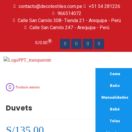
contacto@decotextiles.com.pe
+51 54 281226
966514072
Calle San Camilo 308- Tienda 21 - Arequipa - Perú
Calle San Camilo 247 - Arequipa - Perú​
0
S/
0.00
Cama
Baño
Producto anterior
Manualidades
Duvets
Bebé
Telas
S/
135.00