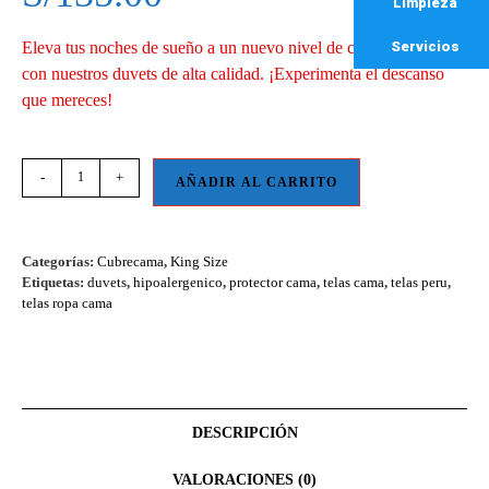
Limpieza
Servicios
Eleva tus noches de sueño a un nuevo nivel de comodidad y lujo
con nuestros duvets de alta calidad. ¡Experimenta el descanso
que mereces!
-
+
AÑADIR AL CARRITO
Categorías:
Cubrecama
,
King Size
Etiquetas:
duvets
,
hipoalergenico
,
protector cama
,
telas cama
,
telas peru
,
telas ropa cama
DESCRIPCIÓN
VALORACIONES (0)