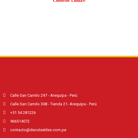
Cobertor Linda®
Calle San Camilo 247 - Arequipa - Perú
Calle San Camilo 308 - Tienda 21- Arequipa - Perú
+51 54 281226
966514072
contacto@decotextiles.com.pe