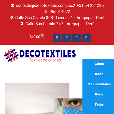
contacto@decotextiles.com.pe
+51 54 281226
966514072
Calle San Camilo 308- Tienda 21 - Arequipa - Perú
Calle San Camilo 247 - Arequipa - Perú​
0
S/
0.00
Cama
Baño
Manualidades
Bebé
Telas