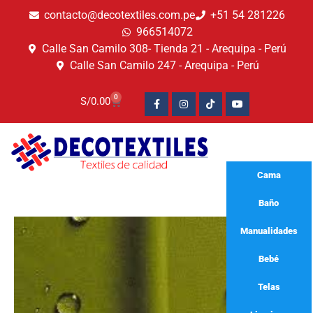
contacto@decotextiles.com.pe
+51 54 281226
966514072
Calle San Camilo 308- Tienda 21 - Arequipa - Perú
Calle San Camilo 247 - Arequipa - Perú​
0
S/
0.00
Cama
Baño
Manualidades
Bebé
Telas