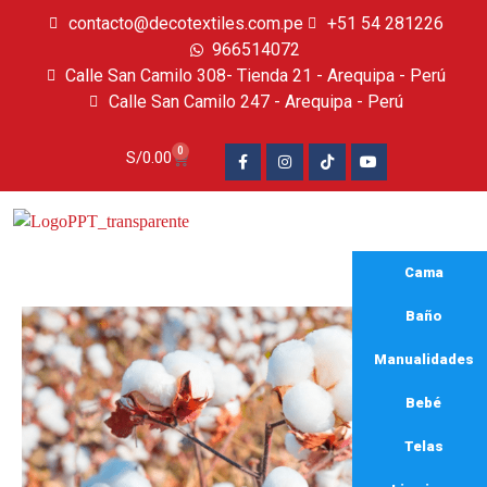
contacto@decotextiles.com.pe
+51 54 281226
966514072
Calle San Camilo 308- Tienda 21 - Arequipa - Perú
Calle San Camilo 247 - Arequipa - Perú​
0
S/
0.00
Cama
Baño
Manualidades
Bebé
Telas