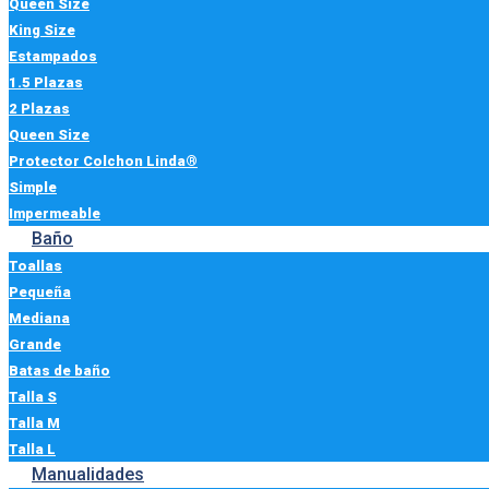
Queen Size
King Size
Estampados
1.5 Plazas
2 Plazas
Queen Size
Protector Colchon Linda®
Simple
Impermeable
Baño
Toallas
Pequeña
Mediana
Grande
Batas de baño
Talla S
Talla M
Talla L
Manualidades