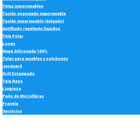
Telas impermeables
Taslán engomado impermeable
Taslán Impermeable (delgado)
Antifluido repelente líquidos
Tela Polar
Lonas
Napa Siliconada 100%
Telas para muebles y colchones
Jacquard
Drill Estampado
Tela Raso
Limpieza
Paño de Microfibras
Franela
Servicios