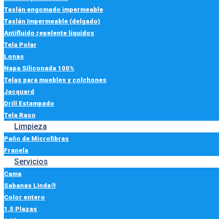
Taslán engomado impermeable
Taslán Impermeable (delgado)
Antifluido repelente líquidos
Tela Polar
Lonas
Napa Siliconada 100%
Telas para muebles y colchones
Jacquard
Drill Estampado
Tela Raso
Limpieza
Paño de Microfibras
Franela
Servicios
Cama
Sabanas Linda®
Color entero
1.5 Plazas