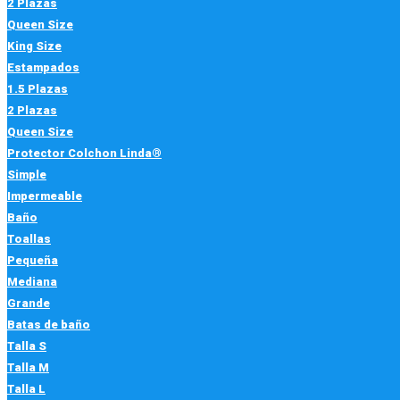
2 Plazas
Queen Size
King Size
Estampados
1.5 Plazas
2 Plazas
Queen Size
Protector Colchon Linda®
Simple
Impermeable
Baño
Toallas
Pequeña
Mediana
Grande
Batas de baño
Talla S
Talla M
Talla L