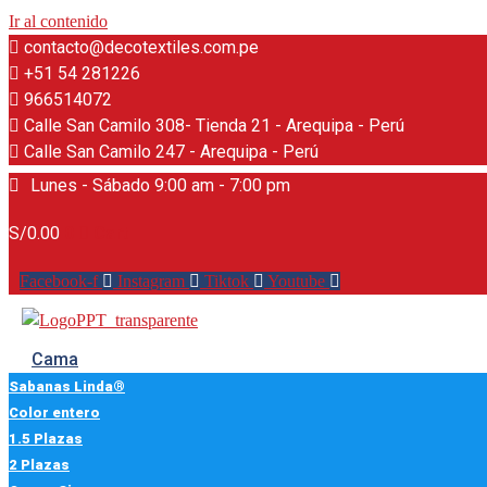
Ir al contenido
contacto@decotextiles.com.pe
+51 54 281226
966514072
Calle San Camilo 308- Tienda 21 - Arequipa - Perú
Calle San Camilo 247 - Arequipa - Perú​
Lunes - Sábado 9:00 am - 7:00 pm
S/
0.00
0
Cart
Facebook-f
Instagram
Tiktok
Youtube
Cama
Sabanas Linda®
Color entero
1.5 Plazas
2 Plazas