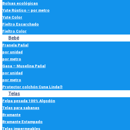
Bolsas ecológicas
Yute Rústico – por metro
Yute Color
Fieltro Escarchado
Fieltro Color
Bebé
Franela Pañal
por unidad
por metro
Gasa – Muselina Pañal
por unidad
por metro
Protector colchón Cuna Linda®
Telas
Felpa pesada 100% Algodón
Telas para sabanas
Bramante
Bramante Estampado
Telas impermeables