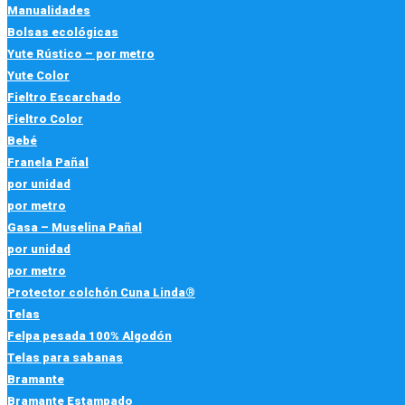
Manualidades
Bolsas ecológicas
Yute Rústico – por metro
Yute Color
Fieltro Escarchado
Fieltro Color
Bebé
Franela Pañal
por unidad
por metro
Gasa – Muselina Pañal
por unidad
por metro
Protector colchón Cuna Linda®
Telas
Felpa pesada 100% Algodón
Telas para sabanas
Bramante
Bramante Estampado