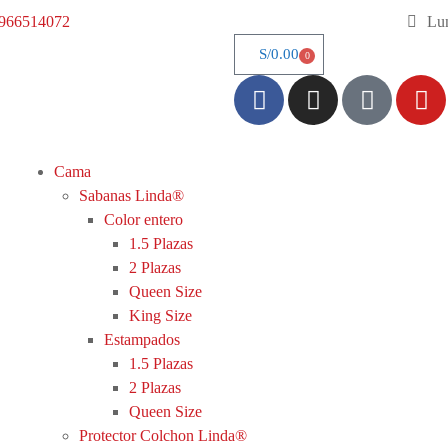
966514072
Lun
S/
0.00
0
Cama
Sabanas Linda®
Color entero
1.5 Plazas
2 Plazas
Queen Size
King Size
Estampados
1.5 Plazas
2 Plazas
Queen Size
Protector Colchon Linda®