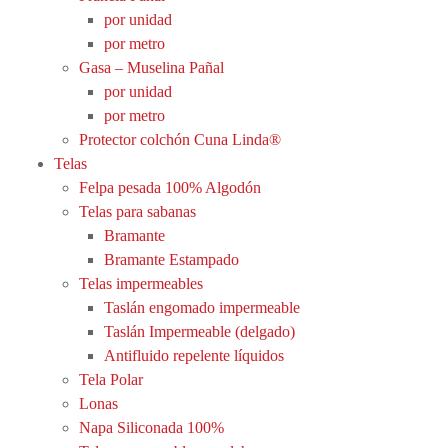
por unidad
por metro
Gasa – Muselina Pañal
por unidad
por metro
Protector colchón Cuna Linda®
Telas
Felpa pesada 100% Algodón
Telas para sabanas
Bramante
Bramante Estampado
Telas impermeables
Taslán engomado impermeable
Taslán Impermeable (delgado)
Antifluido repelente líquidos
Tela Polar
Lonas
Napa Siliconada 100%