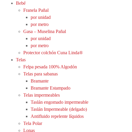
Bebé
Franela Pañal
por unidad
por metro
Gasa – Muselina Pañal
por unidad
por metro
Protector colchón Cuna Linda®
Telas
Felpa pesada 100% Algodón
Telas para sabanas
Bramante
Bramante Estampado
Telas impermeables
Taslán engomado impermeable
Taslán Impermeable (delgado)
Antifluido repelente líquidos
Tela Polar
Lonas