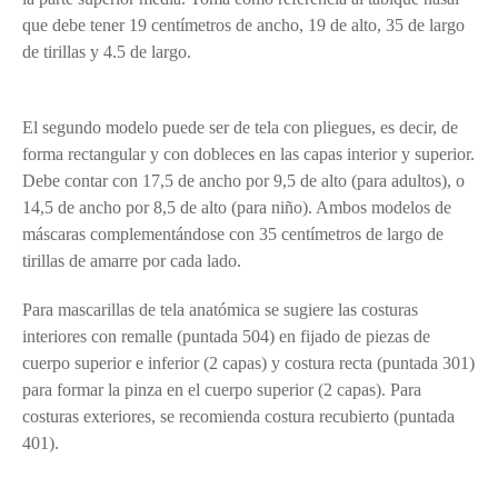
que debe tener 19 centímetros de ancho, 19 de alto, 35 de largo
de tirillas y 4.5 de largo.
telas mascarillas arequipa telas
polypima, bramante o gabardina
El segundo modelo puede ser de tela con pliegues, es decir, de
forma rectangular y con dobleces en las capas interior y superior.
Debe contar con 17,5 de ancho por 9,5 de alto (para adultos), o
14,5 de ancho por 8,5 de alto (para niño). Ambos modelos de
máscaras complementándose con 35 centímetros de largo de
tirillas de amarre por cada lado.
Para mascarillas de tela anatómica se sugiere las costuras
interiores con remalle (puntada 504) en fijado de piezas de
cuerpo superior e inferior (2 capas) y costura recta (puntada 301)
para formar la pinza en el cuerpo superior (2 capas). Para
costuras exteriores, se recomienda costura recubierto (puntada
401).
telas mascarillas arequipa telas polypima, bramante o
gabardina