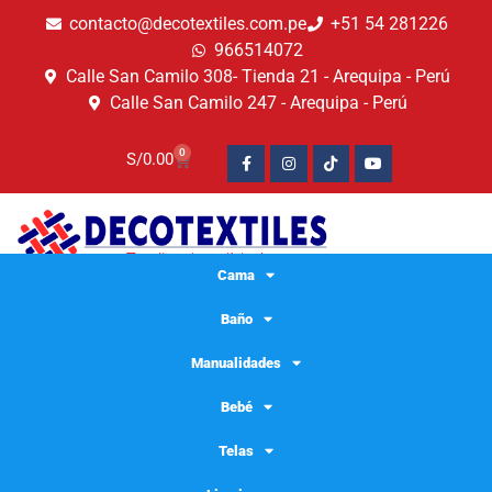
contacto@decotextiles.com.pe
+51 54 281226
966514072
Calle San Camilo 308- Tienda 21 - Arequipa - Perú
Calle San Camilo 247 - Arequipa - Perú​
0
S/
0.00
Cama
Baño
Coronavirus: ¿Cuáles son los
Manualidades
criterios para confeccionar
Bebé
mascarillas por las PYMES?
Telas