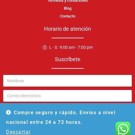
Términos y condiciones
Blog
Contacto
Horario de atención
L - S: 9:00 am - 7:00 pm
Suscríbete
ENVIAR
Compre seguro y rápido. Envíos a nivel
nacional entre 24 a 72 horas.
Descartar