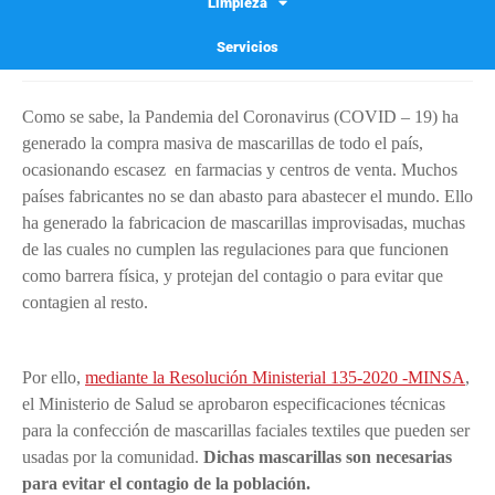
Limpieza
Gabriel Gabriel
02/04/2020
Blog
Servicios
1 comentario
Como se sabe, la Pandemia del Coronavirus (COVID – 19) ha
generado la compra masiva de mascarillas de todo el país,
ocasionando escasez en farmacias y centros de venta. Muchos
países fabricantes no se dan abasto para abastecer el mundo. Ello
ha generado la fabricacion de mascarillas improvisadas, muchas
de las cuales no cumplen las regulaciones para que funcionen
como barrera física, y protejan del contagio o para evitar que
contagien al resto.
telas mascarillas arequipa telas polypima,
bramante o gabardina
Por ello,
mediante la Resolución Ministerial 135-2020 -MINSA
,
el Ministerio de Salud se aprobaron especificaciones técnicas
para la confección de mascarillas faciales textiles que pueden ser
usadas por la comunidad.
Dichas mascarillas son necesarias
para evitar el contagio de la población.